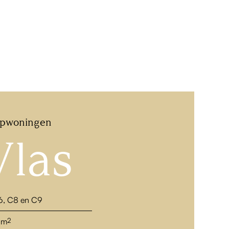
apwoningen
Vlas
6, C8 en C9
 m
2