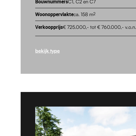
Bouwnummers
C1, C2 en C7
Woonoppervlakte
ca. 158 m
2
Verkoopprijs
€ 725.000,- tot € 760.000,- v.o.n
bekijk type