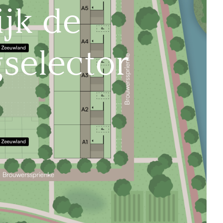
ijk de
selector