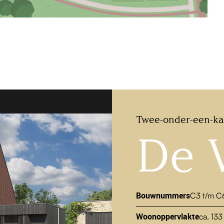
Twee-onder-een-k
De 
Bouwnummers
C3 t/m C
Woonoppervlakte
ca. 133