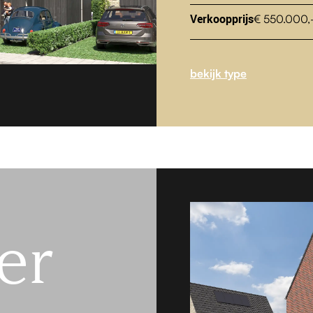
Verkoopprijs
€ 550.000,-
bekijk type
er