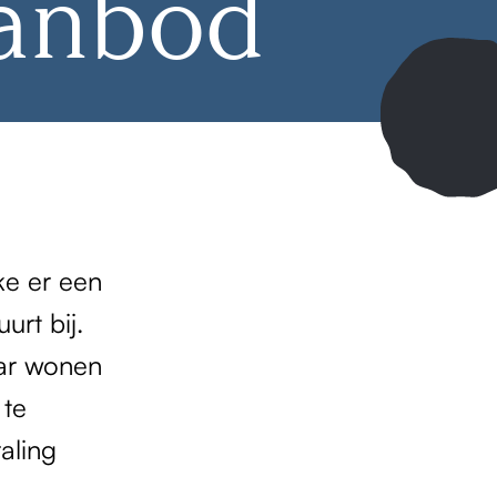
anbod
ke er een
urt bij.
aar wonen
 te
raling