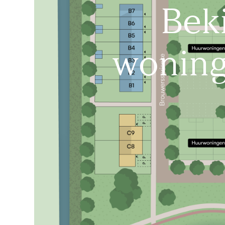
Bek
woning