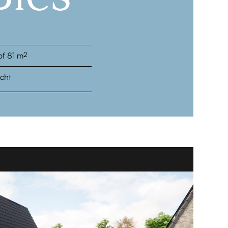
of 81 m
2
cht