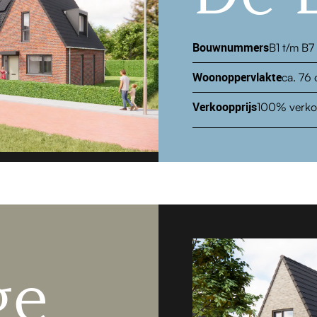
Bouwnummers
B1 t/m B7
Woonoppervlakte
ca. 76 
Verkoopprijs
100% verko
ge